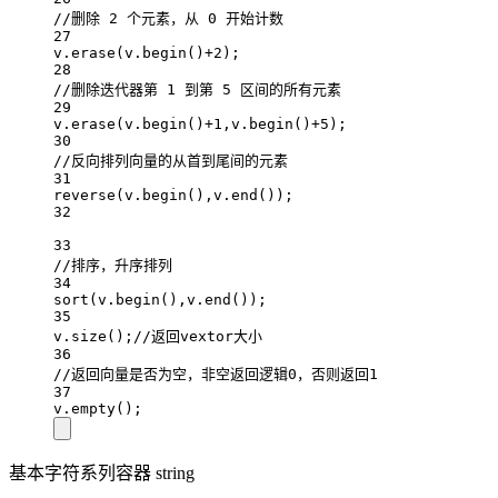
//删除 2 个元素，从 0 开始计数
27
v.
erase
(v.
begin
()
+
2
);
28
//删除迭代器第 1 到第 5 区间的所有元素
29
v.
erase
(v.
begin
()
+
1
,v.
begin
()
+
5
);
30
//反向排列向量的从首到尾间的元素
31
reverse
(v.
begin
(),v.
end
());
32
33
//排序，升序排列
34
sort
(v.
begin
(),v.
end
());
35
v.
size
();
//返回vextor大小
36
//返回向量是否为空，非空返回逻辑0，否则返回1
37
v.
empty
();
基本字符系列容器 string