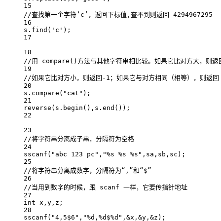
15
//查找第一个字符‘c’，返回下标值,查不到则返回 4294967295
16
s.
find
(
'c'
);
17
18
//用 compare()方法与其他字符串相比较。如果它比对方大，则返
19
//如果它比对方小，则返回-1；如果它与对方相同（相等），则返回 
20
s.
compare
(
"cat"
);
21
reverse
(s.
begin
(),s.
end
());
22
23
//将字符串分离成子串，分隔符为空格
24
sscanf
(
"abc 123 pc"
,
"
%s
%s
%s
"
,sa,sb,sc);
25
//将字符串分离成数字，分隔符为“,”和“$”
26
//当用到数字的时候，跟 scanf 一样，它要传指针地址
27
int
 x,y,z;
28
sscanf
(
"4,5$6"
,
"
%d
,
%d
$
%d
"
,
&
x,
&
y,
&
z);