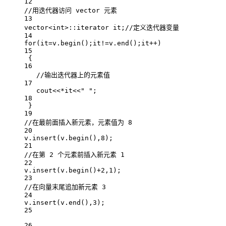
12
//用迭代器访问 vector 元素
13
vector
<
int
>::iterator it;
//定义迭代器变量
14
for
(it
=
v.
begin
();it
!=
v.
end
();it
++
)
15
{
16
//输出迭代器上的元素值
17
cout
<<*
it
<<
" "
;
18
}
19
//在最前面插入新元素，元素值为 8
20
v.
insert
(v.
begin
(),
8
);
21
//在第 2 个元素前插入新元素 1
22
v.
insert
(v.
begin
()
+
2
,
1
);
23
//在向量末尾追加新元素 3
24
v.
insert
(v.
end
(),
3
);
25
26