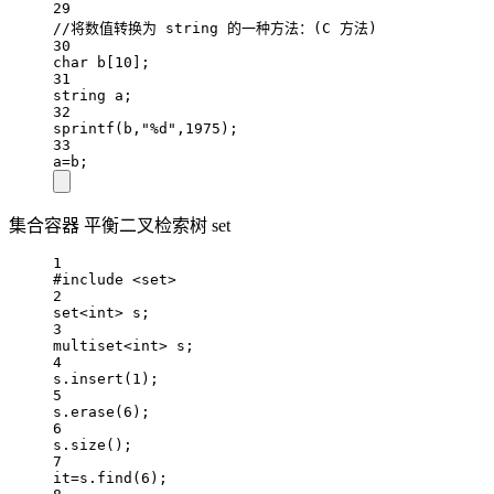
29
//将数值转换为 string 的一种方法：(C 方法)
30
char
 b[
10
];
31
string a;
32
sprintf
(b,
"
%d
"
,
1975
);
33
a
=
b;
集合容器 平衡二叉检索树 set
1
#include
<set>
2
set
<int>
 s;
3
multiset
<int>
 s;
4
s.
insert
(
1
);
5
s.
erase
(
6
);
6
s.
size
();
7
it
=
s.
find
(
6
);