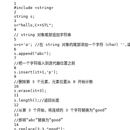
1
#include
<string>
2
string s;
3
s
=
"hello,C++STL"
;
4
// string 对象尾部追加字符串
5
s
=
s
+
'a'
;
 //在 string 对象的尾部添加一个字符（char）'',
6
s.
append
(
"abc"
);
7
//把一个字符插入到迭代器位置之前
8
s.
insert
(it
+
1
,
'p'
);
9
//删除第 3 个元素，元素位置从 0 开始计数
10
s.
erase
(it
+
3
);
11
s.
length
();
//返回长度
12
//从第 3 个开始，将连续的 3 个字符替换为“good”
13
//即将“abc”替换为“good”
14
s.
replace
(
3
,
3
,
"good"
);