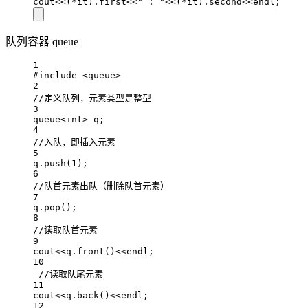
cout
<<
(
*
it).first
<<
" : "
<<
(
*
it).second
<<
endl;
队列容器 queue
1
#include
<queue>
2
//定义队列，元素类型是整型
3
queue
<int>
 q;
4
//入队，即插入元素
5
q.
push
(
1
);
6
//队首元素出队（删除队首元素）
7
q.
pop
();
8
//读取队首元素
9
cout
<<
q.
front
()
<<
endl;
10
//读取队尾元素
11
cout
<<
q.
back
()
<<
endl;
12