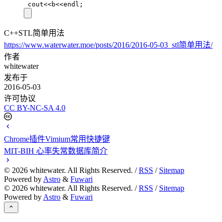
cout
<<
b
<<
endl;
C++STL简单用法
https://www.waterwater.moe/posts/2016/2016-05-03_stl简单用法/
作者
whitewater
发布于
2016-05-03
许可协议
CC BY-NC-SA 4.0
Chrome插件Vimium常用快捷键
MIT-BIH 心率失常数据库简介
©
2026
whitewater. All Rights Reserved. /
RSS
/
Sitemap
Powered by
Astro
&
Fuwari
©
2026
whitewater. All Rights Reserved. /
RSS
/
Sitemap
Powered by
Astro
&
Fuwari