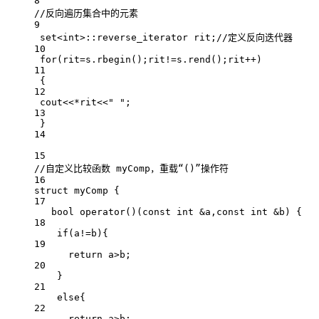
8
//反向遍历集合中的元素
9
set
<
int
>::reverse_iterator rit;
//定义反向迭代器
10
for
(rit
=
s.
rbegin
();rit
!=
s.
rend
();rit
++
)
11
{
12
cout
<<*
rit
<<
" "
;
13
}
14
15
//自定义比较函数 myComp，重载“()”操作符
16
struct
myComp
 {
17
bool
operator
()
(
const
int
&
a
,
const
int
&
b
) {
18
if
(a
!=
b){
19
return
 a
>
b;
20
}
21
else
{
22
return
 a
>
b;