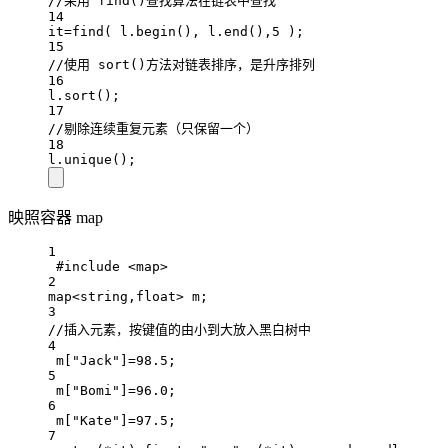
//采用 find()查找算法在链表中查找
14
it
=
find
( l.
begin
(), l.
end
(),
5
 );
15
//使用 sort()方法对链表排序，是升序排列
16
l.
sort
();
17
//剔除连续重复元素（只保留一个）
18
l.
unique
();
映照容器 map
1
#include
<map>
2
map
<
string,
float>
 m;
3
//插入元素，按键值的由小到大放入黑白树中
4
m[
"Jack"
]
=
98.5
;
5
m[
"Bomi"
]
=
96.0
;
6
m[
"Kate"
]
=
97.5
;
7