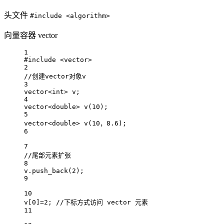
头文件
#include <algorithm>
向量容器 vector
1
#include
<vector>
2
//创建vector对象v
3
vector
<int>
 v;
4
vector
<
double
> 
v
(
10
);
5
vector
<
double
> 
v
(
10
，
8.6
);
6
7
//尾部元素扩张
8
v.
push_back
(
2
);
9
10
v[
0
]
=
2
;
 //下标方式访问 vector 元素
11