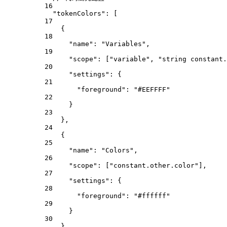
16
"tokenColors"
: [
17
{
18
"name"
: 
"Variables"
,
19
"scope"
: [
"variable"
, 
"string constant.
20
"settings"
: {
21
"foreground"
: 
"#EEFFFF"
22
}
23
},
24
{
25
"name"
: 
"Colors"
,
26
"scope"
: [
"constant.other.color"
],
27
"settings"
: {
28
"foreground"
: 
"#ffffff"
29
}
30
}