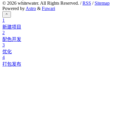
©
2026
whitewater. All Rights Reserved. /
RSS
/
Sitemap
Powered by
Astro
&
Fuwari
1
新建项目
2
配色开发
3
优化
4
打包发布