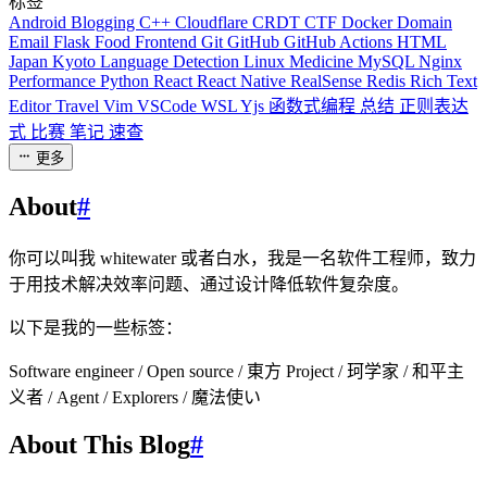
标签
Android
Blogging
C++
Cloudflare
CRDT
CTF
Docker
Domain
Email
Flask
Food
Frontend
Git
GitHub
GitHub Actions
HTML
Japan
Kyoto
Language Detection
Linux
Medicine
MySQL
Nginx
Performance
Python
React
React Native
RealSense
Redis
Rich Text
Editor
Travel
Vim
VSCode
WSL
Yjs
函数式编程
总结
正则表达
式
比赛
笔记
速查
更多
About
#
你可以叫我 whitewater 或者白水，我是一名软件工程师，致力
于用技术解决效率问题、通过设计降低软件复杂度。
以下是我的一些标签：
Software engineer / Open source / 東方 Project / 珂学家 / 和平主
义者 / Agent / Explorers / 魔法使い
About This Blog
#