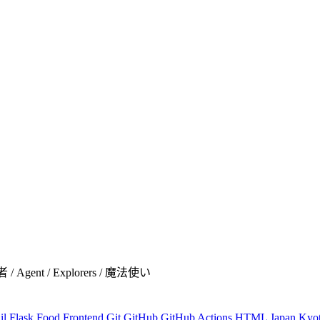
者 / Agent / Explorers / 魔法使い
il
Flask
Food
Frontend
Git
GitHub
GitHub Actions
HTML
Japan
Kyo