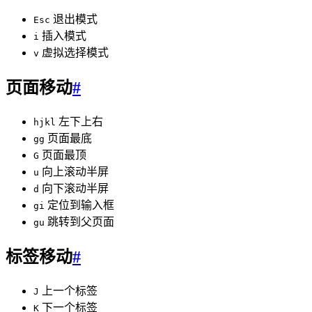
退出模式
Esc
插入模式
i
虚拟选择模式
v
页面移动
#
左下上右
hjkl
页面最底
gg
页面最顶
G
向上滚动半屏
u
向下滚动半屏
d
定位到输入框
gi
跳转到父页面
gu
标签移动
#
上一个标签
J
下一个标签
K