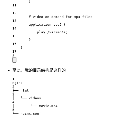
}
11
12
# video on demand for mp4 files
13
application
 vod2 {
14
play
 /var/mp4s;
15
}
16
}
17
}
至此，我的目录结构是这样的
1
nginx
2
├── html
3
│   └── videos
4
│        └── movie.mp4
5
└── nginx.conf