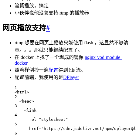
流畅播放，搞定
小伙伴说他没装支持 rtmp 的播放器
网页播放支持
#
rtmp 想要在网页上播放只能使用 flash ，这显然不够清
真。。。那就只能继续配置了。
在 docker 上找了一个现成的镜像
nginx-vod-module-
docker
照着样例抄一遍
配置
得到 hls 流。
配置前端，我使用的是
DPlayer
1
<
html
>
2
<
head
>
3
<
link
4
rel
=
"stylesheet"
5
href
=
"https://cdn.jsdelivr.net/npm/dplayer@l
6