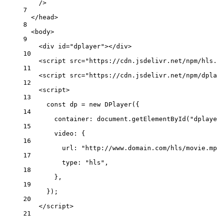
/>
7
</
head
>
8
<
body
>
9
<
div
id
=
"dplayer"
></
div
>
10
<
script
src
=
"https://cdn.jsdelivr.net/npm/
hls.
11
<
script
src
=
"https://cdn.jsdelivr.net/npm/dpla
12
<
script
>
13
const
dp
=
new
DPlayer
({
14
container: document.
getElementById
(
"dplaye
15
video: {
16
url: 
"http://www.domain.com/hls/movie.mp
17
type: 
"hls"
,
18
},
19
});
20
</
script
>
21